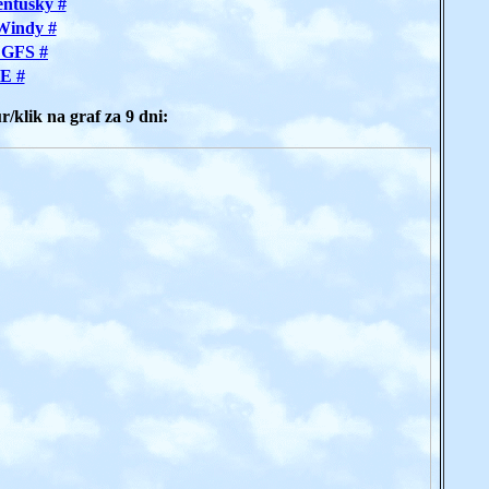
ntusky #
Windy #
 GFS #
E #
/klik na graf za 9 dni: