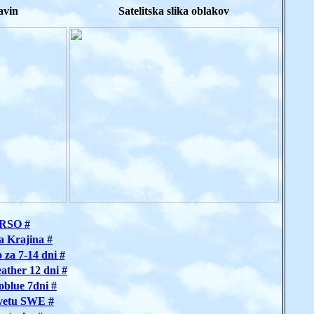
avin
Satelitska slika oblakov
ARSO #
a Krajina #
za 7-14 dni #
ther 12 dni #
blue 7dni #
vetu SWE #