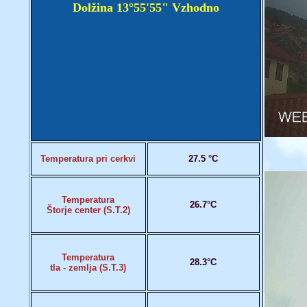
Dolžina 13°55'55" Vzhodno
Temperatura pri cerkvi
27.5 °C
Temperatura
26.7°C
Štorje center (S.T.2)
Temperatura
28.3°C
tla - zemlja (S.T.3)