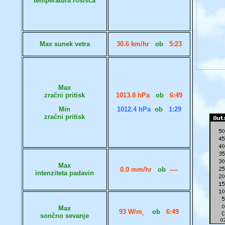
temperatura rosišča
Max sunek vetra
30.6 km/hr
ob
5:23
Max
zračni pritisk
1013.8 hPa
ob
6:49
Min
1012.4 hPa
ob
1:29
zračni pritisk
Max
0.0 mm/hr
ob
----
intenziteta padavin
Max
93 W/m˛
ob
6:49
sončno sevanje