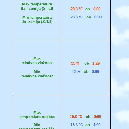
Max temperatura
tla - zemlja (S.T.3)
28.3 °C
ob
0:00
28.3 °C
ob
0:00
Min temperatura
tla -zemlja (S.T.3)
Max
relativna vlažnost
55 %
ob
1:29
43 %
ob
0:06
Min
relativna vlažnost
Max
temperatura rosišča
15.0 °C
ob
0:00
Min
13.3 °C
ob
4:00