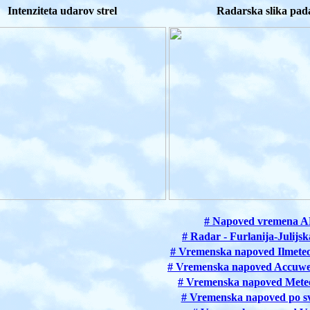
Intenziteta udarov strel
Radarska slika pad
# Napoved vremena 
# Radar - Furlanija-Julijsk
# Vremenska napoved Ilmeteo 
# Vremenska napoved Accuwea
# Vremenska napoved Meteo
# Vremenska napoved po s