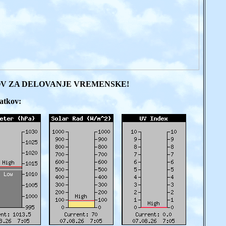
V ZA DELOVANJE VREMENSKE!
atkov: