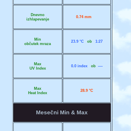
Dnevno
0.74 mm
izhlapevanje
Min
23.9 °C
ob
1:27
občutek mraza
Max
0.0 index
ob
----
UV Index
Max
28.9 °C
Heat Index
Mesečni Min & Max