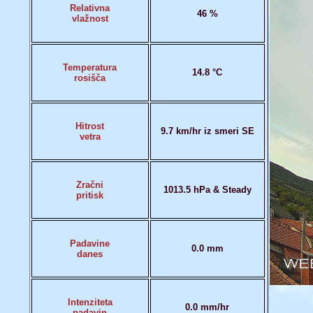
Relativna
46 %
vlažnost
Temperatura
14.8 °C
rosišča
Hitrost
9.7 km/hr iz smeri SE
vetra
Zračni
1013.5 hPa & Steady
pritisk
Padavine
0.0 mm
danes
Intenziteta
0.0 mm/hr
padavin