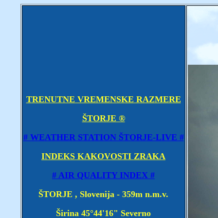
TRENUTNE VREMENSKE RAZMERE
ŠTORJE ®
# WEATHER STATION ŠTORJE-LIVE #
INDEKS KAKOVOSTI ZRAKA
# AIR QUALITY INDEX #
ŠTORJE , Slovenija - 359m n.m.v.
Širina 45°44'16" Severno