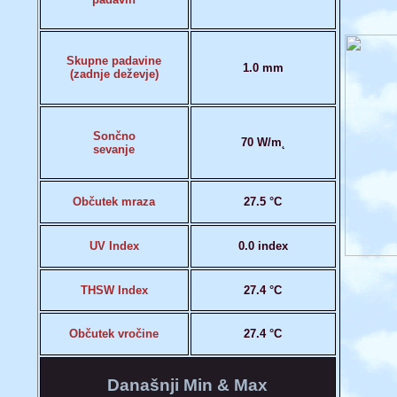
Skupne padavine
1.0 mm
(zadnje deževje)
Sončno
70 W/m˛
sevanje
Občutek mraza
27.5 °C
UV Index
0.0 index
THSW Index
27.4 °C
Občutek vročine
27.4 °C
Današnji Min & Max